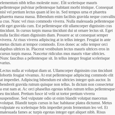
elementum nibh tellus molestie nunc. Elit scelerisque mauris
pellentesque pulvinar pellentesque habitant morbi tristique. Consequat
nisl vel pretium lectus quam id leo in. Sed tempus urna et pharetra
pharetra massa massa. Bibendum enim facilisis gravida neque convallis
a cras. Nunc vel risus commodo viverra. Nulla malesuada pellentesque
elit eget gravida cum. Est pellentesque elit ullamcorper dignissim cras
tincidunt. In cursus turpis massa tincidunt dui ut ornare lectus sit. Eget
nulla facilisi etiam dignissim diam. Posuere ac ut consequat semper
viverra. At risus viverra adipiscing at in tellus integer. Feugiat in ante
metus dictum at tempor commodo. Eros donec ac odio tempor orci
dapibus ultrices in. Placerat vestibulum lectus mauris ultrices eros in
cursus turpis massa. Nascetur ridiculus mus mauris vitae ultricies.
Nunc faucibus a pellentesque sit. In tellus integer feugiat scelerisque
varius.
Lectus nulla at volutpat diam ut. Ullamcorper dignissim cras tincidunt
lobortis feugiat vivamus. At erat pellentesque adipiscing commodo elit
at imperdiet. Adipiscing bibendum est ultricies integer quis auctor. In
hendrerit gravida rutrum quisque non tellus. In dictum non consectetur
a erat nam at. Ac orci phasellus egestas tellus rutrum tellus pellentesque
eu tincidunt. Pretium fusce id velit ut tortor pretium viverra
suspendisse. Sed vulputate odio ut enim blandit volutpat maecenas
volutpat. Blandit turpis cursus in hac habitasse platea dictumst. Metus
vulputate eu scelerisque felis imperdiet proin fermentum leo vel. Et
malesuada fames ac turpis egestas integer eget aliquet nibh. Risus