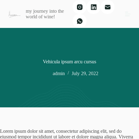
S
my journey into the
k
world of wine!
i
p
t
o
c
o
n
t
e
Vehicula ipsum arcu cursus
n
t
admin
July 29, 2022
Lorem ipsum dolor sit amet, consectetur adipiscing elit, sed do
eiusmod tempor incididunt ut labore et dolore magna aliqua. Viverra