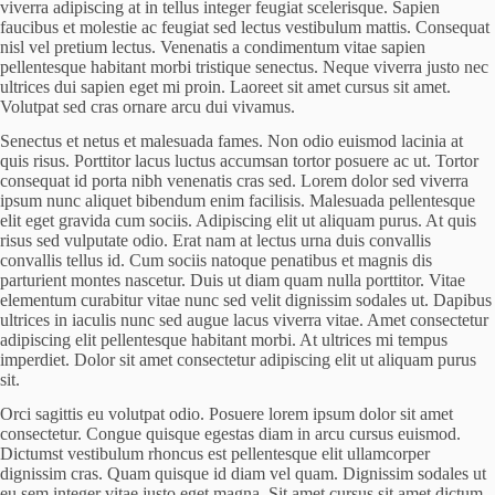
viverra adipiscing at in tellus integer feugiat scelerisque. Sapien
faucibus et molestie ac feugiat sed lectus vestibulum mattis. Consequat
nisl vel pretium lectus. Venenatis a condimentum vitae sapien
pellentesque habitant morbi tristique senectus. Neque viverra justo nec
ultrices dui sapien eget mi proin. Laoreet sit amet cursus sit amet.
Volutpat sed cras ornare arcu dui vivamus.
Senectus et netus et malesuada fames. Non odio euismod lacinia at
quis risus. Porttitor lacus luctus accumsan tortor posuere ac ut. Tortor
consequat id porta nibh venenatis cras sed. Lorem dolor sed viverra
ipsum nunc aliquet bibendum enim facilisis. Malesuada pellentesque
elit eget gravida cum sociis. Adipiscing elit ut aliquam purus. At quis
risus sed vulputate odio. Erat nam at lectus urna duis convallis
convallis tellus id. Cum sociis natoque penatibus et magnis dis
parturient montes nascetur. Duis ut diam quam nulla porttitor. Vitae
elementum curabitur vitae nunc sed velit dignissim sodales ut. Dapibus
ultrices in iaculis nunc sed augue lacus viverra vitae. Amet consectetur
adipiscing elit pellentesque habitant morbi. At ultrices mi tempus
imperdiet. Dolor sit amet consectetur adipiscing elit ut aliquam purus
sit.
Orci sagittis eu volutpat odio. Posuere lorem ipsum dolor sit amet
consectetur. Congue quisque egestas diam in arcu cursus euismod.
Dictumst vestibulum rhoncus est pellentesque elit ullamcorper
dignissim cras. Quam quisque id diam vel quam. Dignissim sodales ut
eu sem integer vitae justo eget magna. Sit amet cursus sit amet dictum